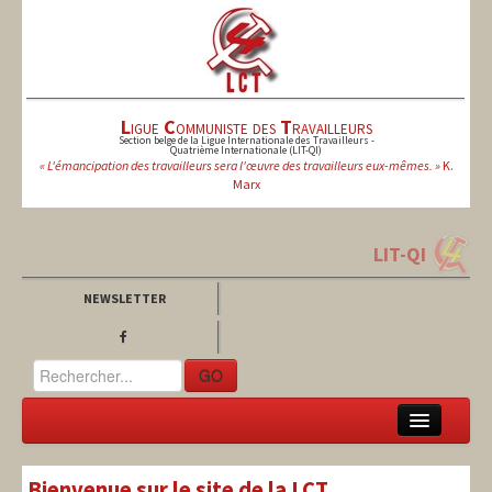
L
igue
C
ommuniste des
T
ravailleurs
Section belge de la Ligue Internationale des Travailleurs -
Quatrième Internationale (LIT-QI)
« L'émancipation des travailleurs sera l'œuvre des travailleurs eux-mêmes. »
K.
Marx
LIT-QI
NEWSLETTER
GO
LCT
Bienvenue sur le site de la LCT