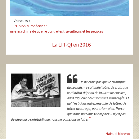
Voir aussi :
L'Union européenne :
une machine de guerre contre les travailleurs et les peuples
La LIT-QI en 2016
Je ne crois pas que le triomphe
du socialisme soit inévitable. Je crois que
le résultat dépend de la lutte de classes,
dans laquelle nous sommes immergés. Et
qu'il est donc indispensable de lutter, de
lutter avec rage, pour triompher. Parce
que nous pouvons triompher. Il n'y a pas
"
de dieu qui a préétabli que nous ne puissions le faire.
- Nahuel Moreno