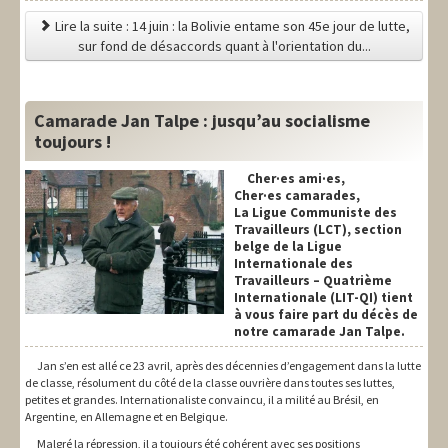
Lire la suite : 14 juin : la Bolivie entame son 45e jour de lutte,
sur fond de désaccords quant à l'orientation du...
Camarade Jan Talpe : jusqu’au socialisme
toujours !
Cher·es ami·es,
Cher·es camarades,
La Ligue Communiste des
Travailleurs (LCT), section
belge de la Ligue
Internationale des
Travailleurs – Quatrième
Internationale (LIT-QI) tient
à vous faire part du décès de
notre camarade Jan Talpe.
Jan s’en est allé ce 23 avril, après des décennies d’engagement dans la lutte
de classe, résolument du côté de la classe ouvrière dans toutes ses luttes,
petites et grandes. Internationaliste convaincu, il a milité au Brésil, en
Argentine, en Allemagne et en Belgique.
Malgré la répression, il a toujours été cohérent avec ses positions