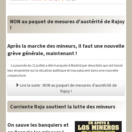
LIT-QI
Théorie
NON au paquet de mesures d'austérité de Rajoy
National
!
Europe
Après la marche des mineurs, il faut une nouvelle
International
grève générale, maintenant !
Syndical
La journée du 11 juillet a été marquée à Madrid par deux faits qui ont laissé
leur empreinte sur la situation politique et nous placent dans une nouvelle
Social
conjoncture.
Thèmes
Lire la suite : NON au paquet de mesures d'austérité de
Rajoy !
Corriente Roja soutient la lutte des mineurs
On sauve les banquiers et