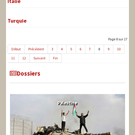
Italie
Turquie
Page 8 sur 17
Début
Précédent
3
4
5
6
7
8
9
10
11
12
Suivant
Fin
Dossiers
Palestine