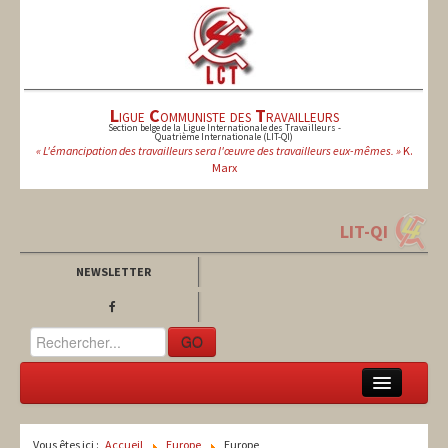
L
igue
C
ommuniste des
T
ravailleurs
Section belge de la Ligue Internationale des Travailleurs -
Quatrième Internationale (LIT-QI)
« L'émancipation des travailleurs sera l'œuvre des travailleurs eux-mêmes. »
K.
Marx
LIT-QI
NEWSLETTER
GO
LCT
Vous êtes ici :
Accueil
Europe
Europe